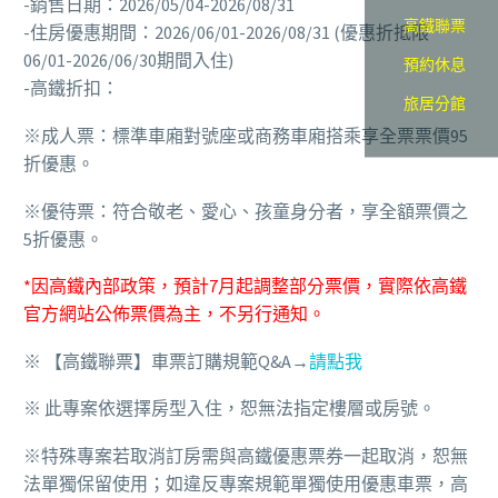
-銷售日期：2026/05/04-2026/08/31
高鐵聯票
-住房優惠期間：2026/06/01-2026/08/31 (優惠折抵限
06/01-2026/06/30期間入住)
預約休息
-高鐵折扣：
旅居分館
※成人票：標準車廂對號座或商務車廂搭乘享全票票價95
折優惠。
※優待票：符合敬老、愛心、孩童身分者，享全額票價之
5折優惠。
*
因高鐵內部政策，預計
7
月起調整部分票價，實際依高鐵
官方網站公佈票價為主，不另行通知。
※ 【高鐵聯票】車票訂購規範Q&A→
請點我
※ 此專案依選擇房型入住，恕無法指定樓層或房號。
※特殊專案若取消訂房需與高鐵優惠票券一起取消，恕無
法單獨保留使用；如違反專案規範單獨使用優惠車票，高