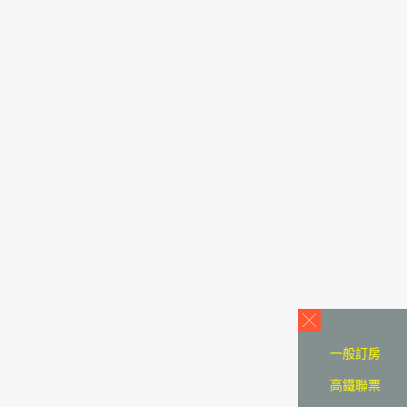
一般訂房
高鐵聯票