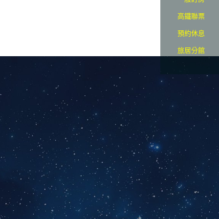
高鐵聯票
預約休息
旅居分館