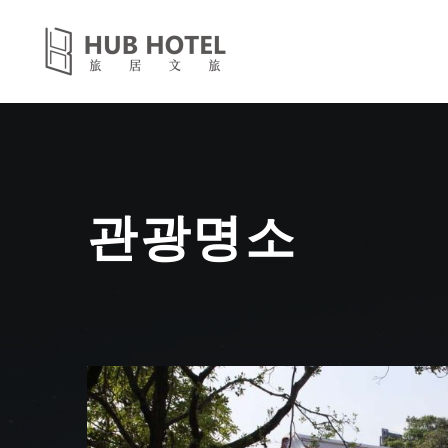
관광명소
임
안
태