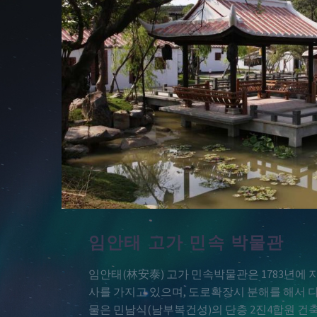
고
가
민
속
박
물
관
임안태 고가 민속 박물관
임안태(林安泰) 고가 민속박물관은 1783년에 지
사를 가지고 있으며, 도로확장시 분해를 해서 다
물은 민남식(남부복건성)의 단층 2진4합원 건