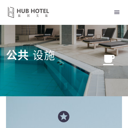
公共
设施


中文 (中国)

