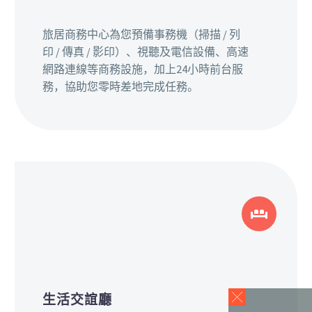
旅居商務中心為您預備事務機（掃描 / 列
印 / 傳真 / 影印）、視聽及電信設備、高速
網路連線等商務設施，加上24小時前台服
務，協助您零時差地完成任務。


生活交誼廳