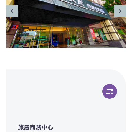


旅居商務中心